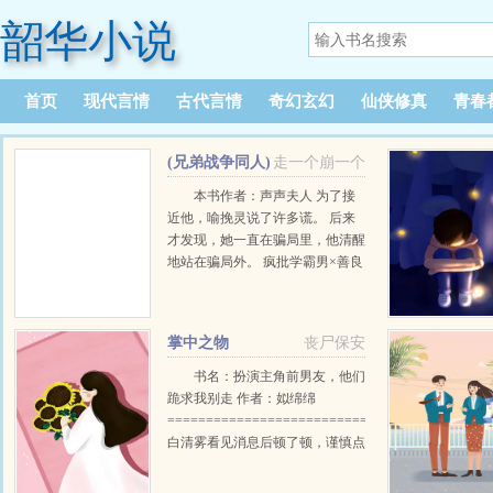
韶华小说
首页
现代言情
古代言情
奇幻玄幻
仙侠修真
青春
(兄弟战争同人)
走一个崩一个
梦境
本书作者：声声夫人 为了接
近他，喻挽灵说了许多谎。 后来
才发现，她一直在骗局里，他清醒
地站在骗局外。 疯批学霸男×善良
老实女 狗血|非现实向|校园|强制爱|
追妻火葬场 内容标签：花季雨季
情有独钟天之骄子追爱火葬场 主
掌中之物
丧尸保安
角视角喻挽灵江斯澄配角接档文
一句话简介：疯批学霸男×善良老
书名：扮演主角前男友，他们
实女 立意：- 第1章 处暑（一）他
跪求我别走 作者：姒绵绵
曾经是问题儿童…… 农历七月
==========================================
半，过中元，祭亡魂。 附近的居
白清雾看见消息后顿了顿，谨慎点
民都在黄昏时候来到指定的焚烧
开视频。 随着音乐响起，穿着白
点...
色衬衫与黑色西裤的男人跪在地