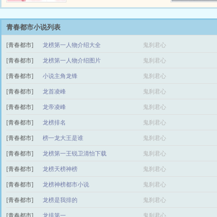
上，伴随着喘息，一举一动都充满
诱惑，白色的领口大开，隐约可见
——砰！ 手机扣在桌上，白清雾
青春都市小说列表
耳尖通红。 系统声音响起： 白清
[青春都市]
龙榜第一人物介绍大全
鬼刹君心
雾抹了把脸，“有点刺激，要不咱
换一个...
[青春都市]
龙榜第一人物介绍图片
鬼刹君心
[青春都市]
小说主角龙锋
鬼刹君心
[青春都市]
龙首凌峰
鬼刹君心
[青春都市]
龙帝凌峰
鬼刹君心
[青春都市]
龙榜排名
鬼刹君心
[青春都市]
榜一龙大王是谁
鬼刹君心
[青春都市]
龙榜第一王锐卫清怡下载
鬼刹君心
[青春都市]
龙榜天榜神榜
鬼刹君心
[青春都市]
龙榜神榜都市小说
鬼刹君心
[青春都市]
龙榜是我排的
鬼刹君心
[青春都市]
龙排第一
鬼刹君心