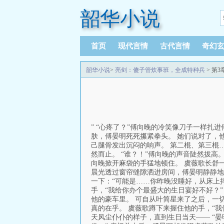
韶华小说
首页
现代言情
古代言情
奇幻
韶华小说
>
亮剑：傻子管炊事班，全成特种兵
> 第3
” “心疼了？”傅向晚的冷笑像刀子一样扎
肤，傅晏明死死攥紧拳头。 她们说对了，
己腿骨发出沉闷的响声。 第二棍、第三棍
然而止。 “谁？！”傅向晚的声音陡然拔高
向晚掀开麻袋的手猛地顿住。 虞薇歌长舒
晨光透过窗帘缝隙洒进房间，傅晏明静静地
一下：“可能是……你昨晚没睡好，从床上摔
手，“我给你办个最盛大的生日宴好不好？
他的豪车里。 可自从叶简星来了之后，一切
真的在乎。 虞薇歌蹲下来握住他的手，“
天风尘仆仆的样子，直到生日当天—— “