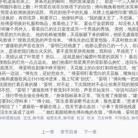
的手机遗落在床上。 屏幕亮起的瞬间，他的血液凝固了。 那是一个三人聊
傅晏明颤抖着往上翻：叶简星在埃菲尔铁塔下的自拍；傅向晚挽着他吃冰淇
叶简星去欧洲旅游的说辞。 而此刻他手中的礼服，吊牌上也赫然印着“赠品
没换好，有些诧异，刚要开口，他便轻声说：“我的腿太丑了，不想换。”
佣人给傅晏明换好礼服和饰品，推着他上了车。 宴会厅金碧辉煌，却没有人
明像个局外人，看着自己的生日宴变成另一个男孩的秀场。 突然，地面剧烈
简星的方向跑去。 他的轮椅被撞翻，天花板砸下来的瞬间，他听见虞薇歌遥
先救谁？”搜救员焦急的声音传来。 “傅先生的位置更危险，不及时救出来可
疯了？”虞薇歌的声音在发抖，“晏明已经残废了，他那么爱自己的一个人，你
火，是谁把我们救出火灾的。要不是简星拼死相救，我和你，早就死了！”
们，竟错认成了叶简星？ 所以……这就是她们偏爱叶简星的原因？！ 最后
着搜救队的灯光一点点远去。 她们抱着叶简星离开的背影那么匆忙，连回
底湮灭。 傅晏明在剧痛中睁开眼时，天花板上的白炽灯刺得他流泪。 他下
换药一边说，“傅先生，还好您命大。” 傅晏明盯着雪白的天花板，嘴角扯
晚和虞薇歌风尘仆仆地冲进来，脸上写满“担忧”。 “晏明！”傅向晚一把
地抚摸他打着石膏的腿：“晏明，对不起，下次我绝对不会让你离开我的视线
不想。 “晏明？”虞薇歌终于察觉到不对劲，声音开始发抖，“你说句话好
，强行带他去做全身检查。 “身体指标基本正常。”医生推了推眼镜，“建
要到心理科来！” “傅小姐。”医生拿着诊断书走出来，脸色凝重，“患者有
抑郁症了！” 虞薇歌一拳砸在墙上，指关节渗出血丝：“小事？害得他残
活生生逼成了这样……” 她红着眼睛揪住傅向晚的衣领，“傅向晚，晏明
乡村透视仙医
交流_御书屋
秘密关系_御书屋
红豆
旺夫
万古神尊
NTR场合_御
上一章
章节目录
下一章