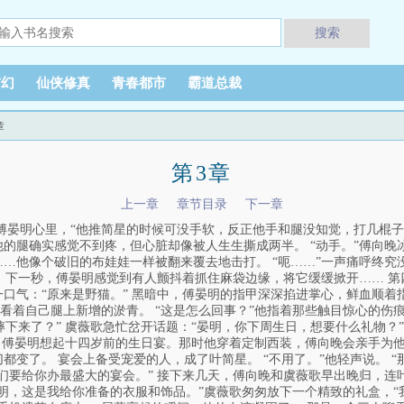
搜索
玄幻
仙侠修真
青春都市
霸道总裁
章
第3章
上一章
章节目录
下一章
进傅晏明心里，“他推简星的时候可没手软，反正他手和腿没知觉，打几棍子
他的腿确实感觉不到疼，但心脏却像被人生生撕成两半。 “动手。”傅向晚
……他像个破旧的布娃娃一样被翻来覆去地击打。 “呃……”一声痛呼终究
。 下一秒，傅晏明感觉到有人颤抖着抓住麻袋边缘，将它缓缓掀开…… 第
一口气：“原来是野猫。” 黑暗中，傅晏明的指甲深深掐进掌心，鲜血顺着
看着自己腿上新增的淤青。 “这是怎么回事？”他指着那些触目惊心的伤
下来了？” 虞薇歌急忙岔开话题：“晏明，你下周生日，想要什么礼物？
” 傅晏明想起十四岁前的生日宴。那时他穿着定制西装，傅向晚会亲手为
都变了。 宴会上备受宠爱的人，成了叶简星。 “不用了。”他轻声说。 
我们要给你办最盛大的宴会。” 接下来几天，傅向晚和虞薇歌早出晚归，连
晏明，这是我给你准备的衣服和饰品。”虞薇歌匆匆放下一个精致的礼盒，