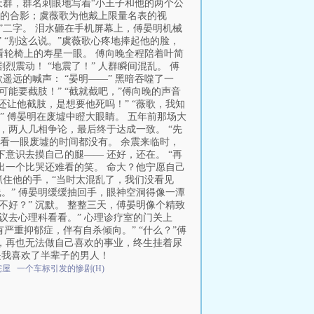
天群，群名刺眼地写着“小王子和他的两个公
淋的合影；虞薇歌为他戴上限量名表的视
”二字。 泪水砸在手机屏幕上，傅晏明机械
 “别这么说。”虞薇歌心疼地捧起他的脸，
看轮椅上的寿星一眼。 傅向晚全程陪着叶简
震动！ “地震了！” 人群瞬间混乱。 傅
远的喊声： “晏明——” 黑暗吞噬了一
能要截肢！” “截就截吧，”傅向晚的声音
还让他截肢，是想要他死吗！” “薇歌，我知
 傅晏明在废墟中瞪大眼睛。 五年前那场大
，两人几相争论，最后终于达成一致。 “先
头看一眼废墟的时间都没有。 余震来临时，
意识去摸自己的腿—— 还好，还在。 “再
出一个比哭还难看的笑。 命大？他宁愿自己
抓住他的手，“当时太混乱了，我们没看见
。” 傅晏明缓缓抽回手，眼神空洞得像一潭
不好？” 沉默。 整整三天，傅晏明像个精致
议去心理科看看。” 心理诊疗室的门关上
严重抑郁症，伴有自杀倾向。” “什么？”傅
废，再也无法做自己喜欢的事业，终生挂着尿
是我喜欢了半辈子的男人！
宅屋
一个车标引发的惨剧(H)