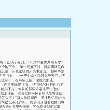
就当给他个教训。” 粗糙的麻袋摩擦着皮
冰冷地下令。 第一棍落下时，傅晏明听见自
没忍住，从他紧咬的牙关中溢出。 棍棒声戛
四章 “喵——”一声尖锐的猫叫划破夜空，傅
指缝渗出，在麻袋上留下暗红的痕迹。 ……
痕，声音平静得可怕。 傅向晚的眼神闪烁了
” 她蹲下身，像从前那样温柔地握住他的
他戴上项链，虞薇歌则手捧着鲜花坐在送给
“那怎么行！”两人异口同声，眼神热切得仿佛
叶简星也不见踪影。 傅晏明冷眼看着她们每
“我去给你放安全座椅，等你换好我们就出