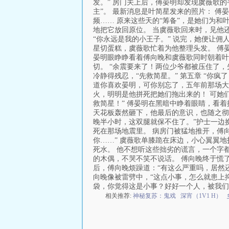
发。” 房门关上后，傅晏明却发现虞薇歌
主”。 最新消息是叶简星发来的照片： 
频…… 原来这些天的“筹备”，是她们为和
地把它放回原位。 当虞薇歌回来时，见他还
“你永远是我的小王子。” 说完，她便让
星切蛋糕，虞薇歌忙着为他整理头发。 傅晏
晏明眼睁睁看着傅向晚和虞薇歌同时朝着叶
切。 “余震要来了！两位少爷都被压住了，
冷静得残忍，“先救简星。” 第五章 “你
道你喜欢晏明，可你别忘了，五年前那场大
火，明明是他拼死把她们拖出来的！ 可她
救简星！” 傅晏明在黑暗中睁着眼睛，看
天花板轰然砸下，他最后的意识，也随之彻
晚半小时，这双腿就保不住了。”护士一边
死在那场地震里。 病房门被猛地推开，傅向
你……” 虞薇歌单膝跪在床边，小心翼翼
死水。 他不想听这些拙劣的谎言，一个字都
的木偶，不哭不笑不说话。 傅向晚终于慌了
后，傅向晚烦躁道：“有这么严重吗，居然还
向晚像被雷劈中，“这点小事，怎么就患上
袋，你觉得这是小事？好好一个人，被我们
相关推荐:
神秘复苏：鬼戏
深宵（1V1 H）